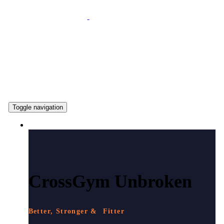
Toggle navigation
ČO PONÚKAME
CrossGym Unbroken
Better, Stronger & Fitter