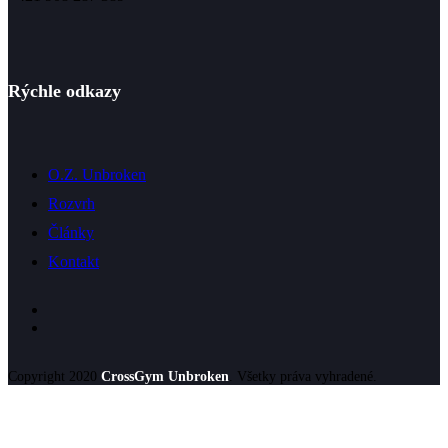
Rýchle odkazy
O.Z. Unbroken
Rozvrh
Články
Kontakt
Copyright 2020
CrossGym Unbroken
. Všetky práva vyhradené.