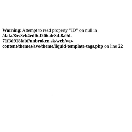
Skip
Skip
links
to
primary
navigation
Skip
Warning
: Attempt to read property "ID" on null in
to
/data/8/e/8eb4edf6-f266-4e8d-8a9d-
content
71f3d918fabf/unbroken.sk/web/wp-
content/themes/ave/theme/liquid-template-tags.php
on line
22