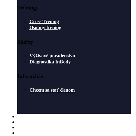
Tréningy
Cross Tréning
Osobný tréning
Služby
Výživové poradenstvo
Diagnostika InBody
Informácie
Chcem sa stať členom
ROZVRH
O NÁS
BLOG
KONTAKT