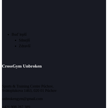
Buď lepší
Silnejší
Zdravší
CrossGym Unbroken
Sports & Training Centre Púchov,
Svätoplukova 1463, 020 01 Púchov
unbrokengym@gmail.com
+421 908 287 389