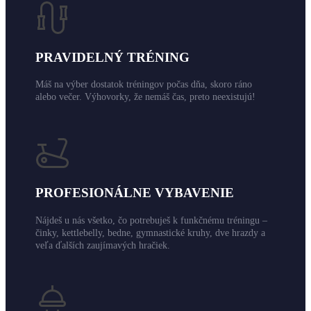
PRAVIDELNÝ TRÉNING
Máš na výber dostatok tréningov počas dňa, skoro ráno
alebo večer. Výhovorky, že nemáš čas, preto neexistujú!
PROFESIONÁLNE VYBAVENIE
Nájdeš u nás všetko, čo potrebuješ k funkčnému tréningu –
činky, kettlebelly, bedne, gymnastické kruhy, dve hrazdy a
veľa ďalších zaujímavých hračiek.