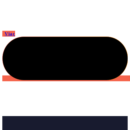
Nemusíš byť fit na to, aby si začal.
Ale musíš začať, aby si bol konečne fit!
Viac