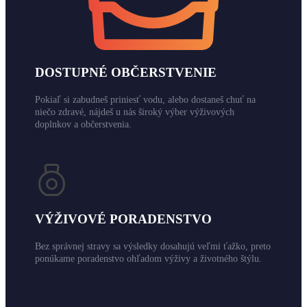
DOSTUPNÉ OBČERSTVENIE
Pokiaľ si zabudneš priniesť vodu, alebo dostaneš chuť na
niečo zdravé, nájdeš u nás široký výber výživových
doplnkov a občerstvenia.
VÝŽIVOVÉ PORADENSTVO
Bez správnej stravy sa výsledky dosahujú veľmi ťažko, preto
ponúkame poradenstvo ohľadom výživy a životného štýlu.