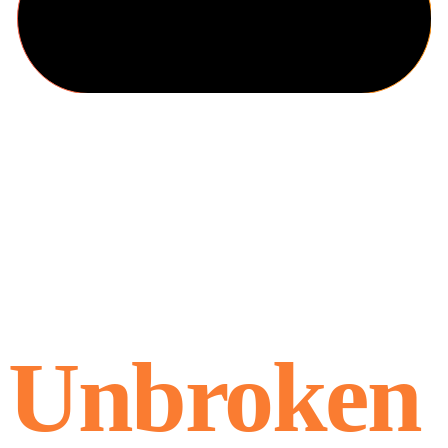
CrossGym
Unbroken