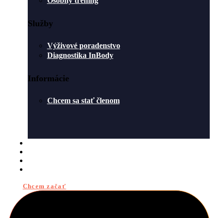
Osobný tréning
Služby
Výživové poradenstvo
Diagnostika InBody
Informácie
Chcem sa stať členom
ROZVRH
O NÁS
BLOG
KONTAKT
Chcem začať