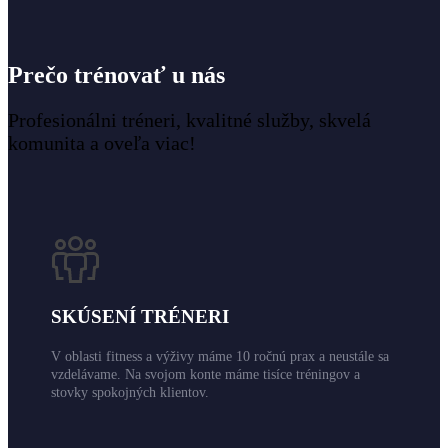
Prečo trénovať u nás
Profesionálni tréneri, kvalitné služby, skvelá
komunita a oveľa viac!
SKÚSENÍ TRÉNERI
V oblasti fitness a výživy máme 10 ročnú prax a neustále sa
vzdelávame. Na svojom konte máme tisíce tréningov a
stovky spokojných klientov.