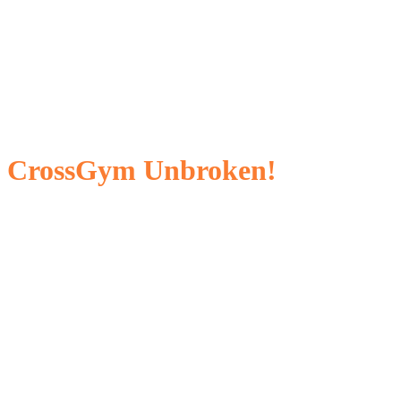
Vitaj v
CrossGym Unbroken!
Nie sme klasické fitko. Nenájdeš u nás stroje ani
zrkadlá, ponúkame ti však profesionálny
prístup, priateľské prostredie a výsledky, ktoré
hľadáš.