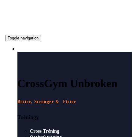
Toggle navigation
ČO PONÚKAME
CrossGym Unbroken
Better, Stronger & Fitter
Tréningy
Cross Tréning