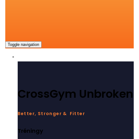
Toggle navigation
ČO PONÚKAME
CrossGym Unbroken
Better, Stronger & Fitter
Tréningy