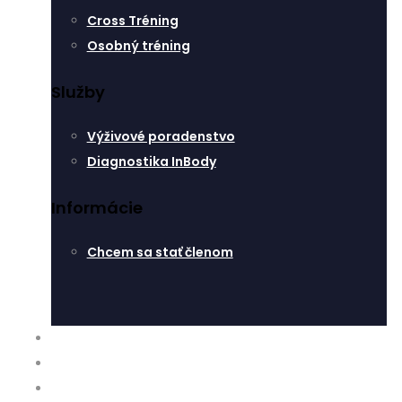
Cross Tréning
Osobný tréning
Služby
Výživové poradenstvo
Diagnostika InBody
Informácie
Chcem sa stať členom
ROZVRH
O NÁS
BLOG