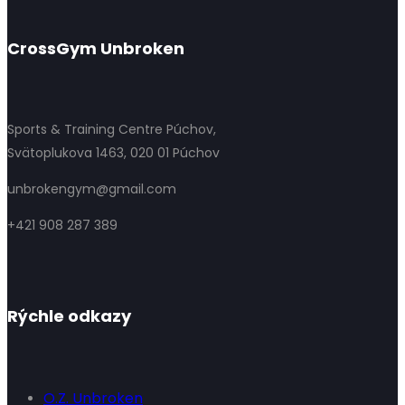
CrossGym Unbroken
Sports & Training Centre Púchov,
Svätoplukova 1463, 020 01 Púchov
unbrokengym@gmail.com
+421 908 287 389
Rýchle odkazy
O.Z. Unbroken