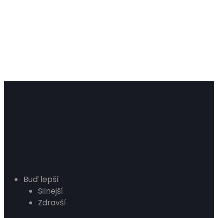
Buď lepší
Silnejší
Zdravší