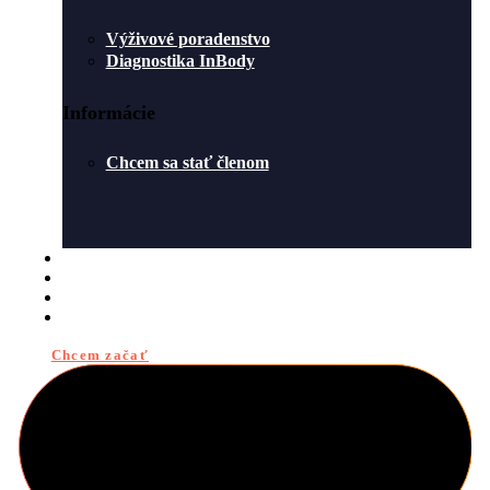
Výživové poradenstvo
Diagnostika InBody
Informácie
Chcem sa stať členom
ROZVRH
O NÁS
BLOG
KONTAKT
Chcem začať