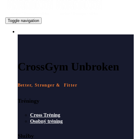
Toggle navigation
ČO PONÚKAME
CrossGym Unbroken
Better, Stronger & Fitter
Tréningy
Cross Tréning
Osobný tréning
Služby