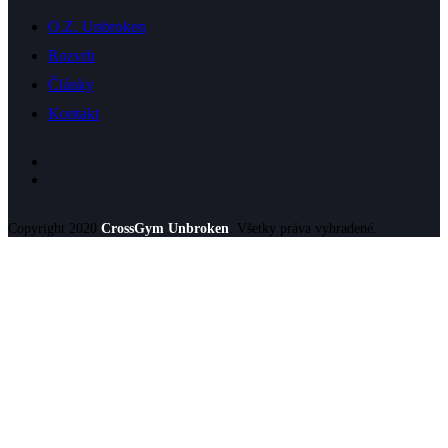
O.Z. Unbroken
Rozvrh
Články
Kontakt
Copyright 2020
CrossGym Unbroken
. Všetky práva vyhradené.