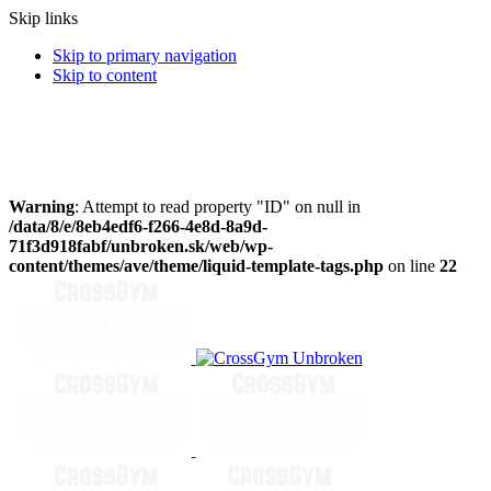
Skip links
Skip to primary navigation
Skip to content
Warning
: Attempt to read property "ID" on null in
/data/8/e/8eb4edf6-f266-4e8d-8a9d-
71f3d918fabf/unbroken.sk/web/wp-
content/themes/ave/theme/liquid-template-tags.php
on line
22