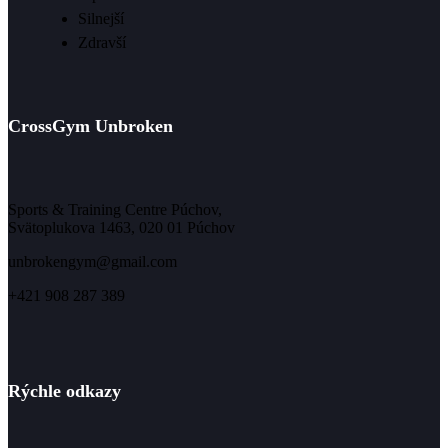
Silnejší
Zdravší
CrossGym Unbroken
Sports & Training Centre Púchov,
Svätoplukova 1463, 020 01 Púchov
unbrokengym@gmail.com
+421 908 287 389
Rýchle odkazy