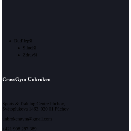
Buď lepší
Silnejší
Zdravší
CrossGym Unbroken
Sports & Training Centre Púchov,
Svätoplukova 1463, 020 01 Púchov
unbrokengym@gmail.com
+421 908 287 389