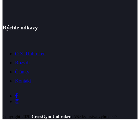
Rýchle odkazy
O.Z. Unbroken
Rozvrh
Články
Kontakt
Copyright 2020
CrossGym Unbroken
. Všetky práva vyhradené.