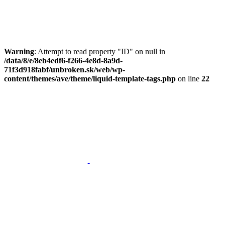
Skip
Skip
links
to
primary
navigation
Skip
Warning
: Attempt to read property "ID" on null in
to
/data/8/e/8eb4edf6-f266-4e8d-8a9d-
content
71f3d918fabf/unbroken.sk/web/wp-
content/themes/ave/theme/liquid-template-tags.php
on line
22