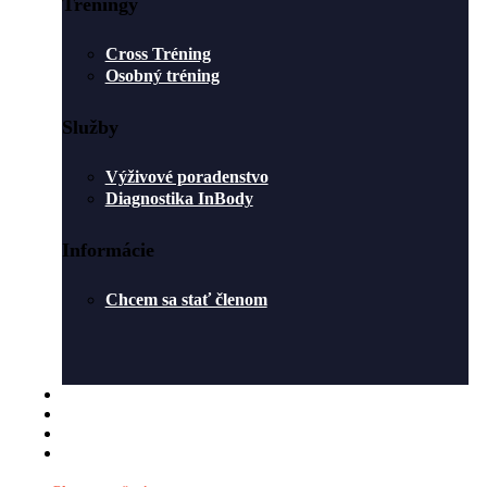
Tréningy
Cross Tréning
Osobný tréning
Služby
Výživové poradenstvo
Diagnostika InBody
Informácie
Chcem sa stať členom
ROZVRH
O NÁS
BLOG
KONTAKT