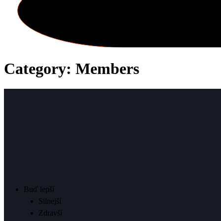
Category: Members
Buď lepší
Silnejší
Zdravší