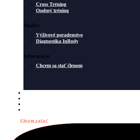
Cross Tréning
Osobný tréning
Služby
Výživové poradenstvo
Diagnostika InBody
Informácie
Chcem sa stať členom
ROZVRH
O NÁS
BLOG
KONTAKT
Chcem začať