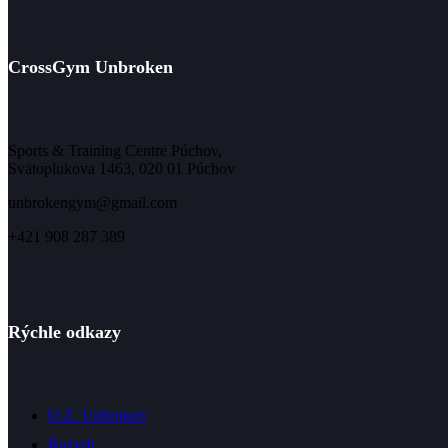
CrossGym Unbroken
Sports & Training Centre Púchov,
Svätoplukova 1463, 020 01 Púchov
unbrokengym@gmail.com
+421 908 287 389
Rýchle odkazy
O.Z. Unbroken
Rozvrh