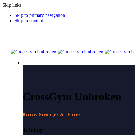
Skip links
Skip to primary navigation
Skip to content
ČO PONÚKAME
CrossGym Unbroken
Better, Stronger & Fitter
Tréningy