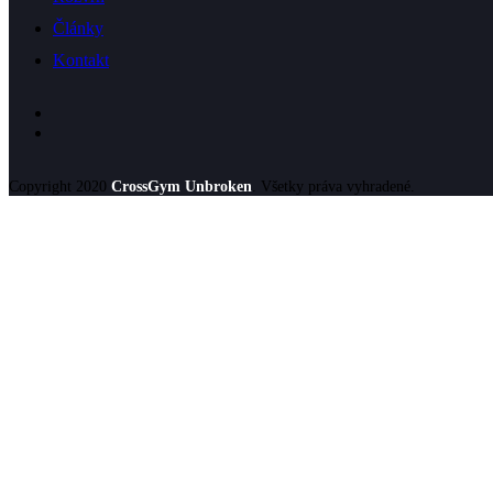
Články
Kontakt
Copyright 2020
CrossGym Unbroken
. Všetky práva vyhradené.