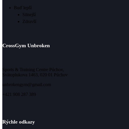
Buď lepší
Silnejší
Zdravší
CrossGym Unbroken
Sports & Training Centre Púchov,
Svätoplukova 1463, 020 01 Púchov
unbrokengym@gmail.com
+421 908 287 389
Rýchle odkazy