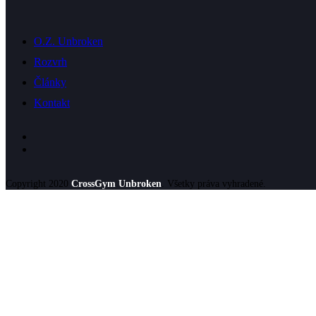
O.Z. Unbroken
Rozvrh
Články
Kontakt
Copyright 2020
CrossGym Unbroken
. Všetky práva vyhradené.