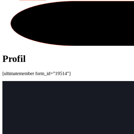
Profil
[ultimatemember form_id=”19514″]