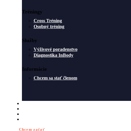
Tréningy
Cross Tréning
Osobný tréning
Služby
Výživové poradenstvo
Diagnostika InBody
Informácie
Chcem sa stať členom
ROZVRH
O NÁS
BLOG
KONTAKT
Chcem začať