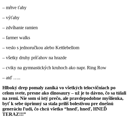
– mŕtve ťahy
– výťahy
– zdvíhanie ramien
– farmer walks
– veslo s jednoručkou alebo Kettlebellom
– všetky druhy príťahov na hrazde
– cviky na gymnastických kruhoch ako napr. Ring Row
– atď …..
Hlboký drep pomaly zaniká vo všetkých telocvičniach po
celom
svete, presne ako dinosaury – už je to dávno, čo sa túlali
na zemi.
Nie som si istý prečo, ale pravdepodobne myšlienka,
byť k sebe
úprimný sa stala príliš bolestivou pre dnešnú
generáciu ľudí, čo
chcú všetko “hneď, hneď, HNEĎ
TERAZ!!!”