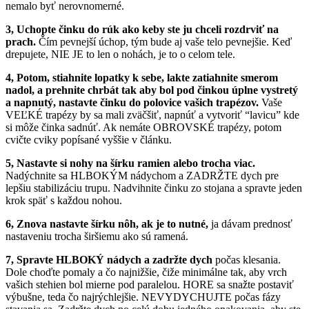
nemalo byť nerovnomerné.
3, Uchopte činku do rúk ako keby ste ju chceli rozdrviť na
prach.
Čím pevnejší úchop, tým bude aj vaše telo pevnejšie. Keď
drepujete, NIE JE to len o nohách, je to o celom tele.
4, Potom, stiahnite lopatky k sebe, lakte zatiahnite smerom
nadol, a
prehnite chrbát tak aby bol pod činkou úplne vystretý
a napnutý,
nastavte činku do polovice vašich trapézov.
Vaše
VEĽKÉ trapézy by sa mali zväčšiť, napnúť a vytvoriť “lavicu” kde
si môže činka sadnúť. Ak nemáte OBROVSKÉ trapézy, potom
cvičte cviky popísané vyššie v článku.
5, Nastavte si nohy na šírku ramien alebo trocha viac.
Nadýchnite sa HLBOKÝM nádychom a ZADRŽTE dych pre
lepšiu stabilizáciu trupu. Nadvihnite činku zo stojana a spravte jeden
krok späť s každou nohou.
6, Znova nastavte šírku nôh, ak je to nutné,
ja dávam prednosť
nastaveniu trocha širšiemu ako sú ramená.
7, Spravte HLBOKÝ nádych a zadržte dych
počas klesania.
Dole choďte pomaly a čo najnižšie, čiže minimálne tak, aby vrch
vašich stehien bol mierne pod paralelou. HORE sa snažte postaviť
výbušne, teda čo najrýchlejšie. NEVYDYCHUJTE počas fázy