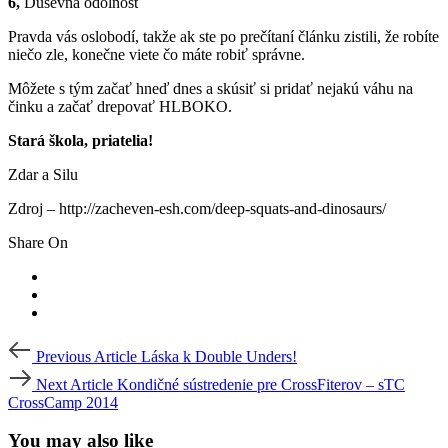
6,
Duševná odolnosť
Pravda vás oslobodí, takže ak ste po prečítaní článku zistili, že robíte
niečo zle, konečne viete čo máte robiť správne.
Môžete s tým začať hneď dnes a skúsiť si pridať nejakú váhu na
činku a začať drepovať HLBOKO.
Stará škola, priatelia!
Zdar a Silu
Zdroj – http://zacheven-esh.com/deep-squats-and-dinosaurs/
Share On
Post
Previous
Previous Article
Láska k Double Unders!
Article
navigation
Next
Next Article
Kondičné sústredenie pre CrossFiterov – sTC
Article
CrossCamp 2014
You may also like