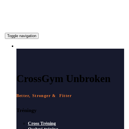
Toggle navigation
ČO PONÚKAME
CrossGym Unbroken
Better, Stronger & Fitter
Tréningy
Cross Tréning