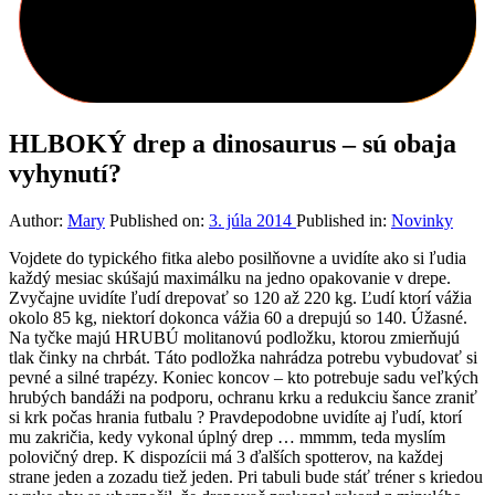
HLBOKÝ drep a dinosaurus – sú obaja
vyhynutí?
Author:
Mary
Published on:
3. júla 2014
Published in:
Novinky
Vojdete do typického fitka alebo posilňovne a uvidíte ako si ľudia
každý mesiac skúšajú maximálku na jedno opakovanie v drepe.
Zvyčajne uvidíte ľudí drepovať so 120 až 220 kg. Ľudí ktorí vážia
okolo 85 kg, niektorí dokonca vážia 60 a drepujú so 140. Úžasné.
Na tyčke majú HRUBÚ molitanovú podložku, ktorou zmierňujú
tlak činky na chrbát. Táto podložka nahrádza potrebu vybudovať si
pevné a silné trapézy. Koniec koncov – kto potrebuje sadu veľkých
hrubých bandáži na podporu, ochranu krku a redukciu šance zraniť
si krk počas hrania futbalu ? Pravdepodobne uvidíte aj ľudí, ktorí
mu zakričia, kedy vykonal úplný drep … mmmm, teda myslím
polovičný drep. K dispozícii má 3 ďalších spotterov, na každej
strane jeden a zozadu tiež jeden. Pri tabuli bude stáť tréner s kriedou