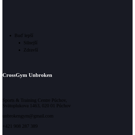
Buď lepší
Silnejší
Zdravší
CrossGym Unbroken
Sports & Training Centre Púchov,
Svätoplukova 1463, 020 01 Púchov
unbrokengym@gmail.com
+421 908 287 389