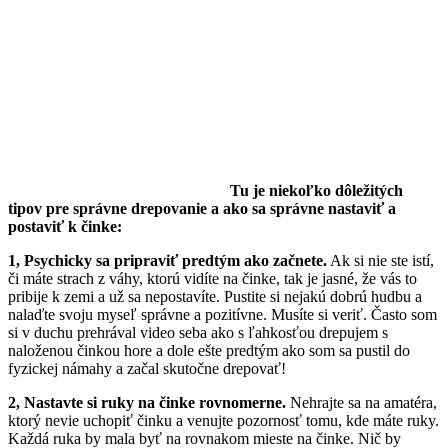
Tu je niekoľko dôležitých
tipov pre správne drepovanie a ako sa
správne nastaviť a
postaviť k činke:
1, Psychicky sa pripraviť predtým ako začnete.
Ak si nie ste istí,
či máte strach z váhy, ktorú vidíte na činke, tak je jasné, že vás to
pribije k zemi a už sa nepostavíte. Pustite si nejakú dobrú hudbu a
nalaďte svoju myseľ správne a pozitívne. Musíte si veriť. Často som
si v duchu prehrával video seba ako s ľahkosťou drepujem s
naloženou činkou hore a dole ešte predtým ako som sa pustil do
fyzickej námahy a začal skutočne drepovať!
2, Nastavte si ruky na činke rovnomerne.
Nehrajte sa na amatéra,
ktorý nevie uchopiť činku a venujte pozornosť tomu, kde máte ruky.
Každá ruka by mala byť na rovnakom mieste na činke. Nič by