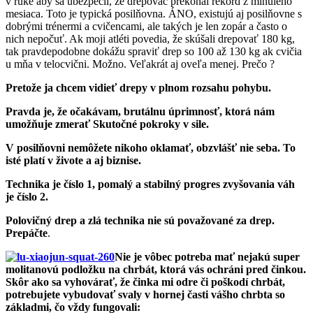
v ruke aby sa ubezpečil, že drepovač prekonal rekord z minulého
mesiaca. Toto je typická posilňovna. ÁNO, existujú aj posilňovne s
dobrými trénermi a cvičencami, ale takých je len zopár a často o
nich nepočuť. Ak moji atléti povedia, že skúšali drepovať 180 kg,
tak pravdepodobne dokážu spraviť drep so 100 až 130 kg ak cvičia
u mňa v telocvični. Možno. Veľakrát aj oveľa menej. Prečo ?
Pretože ja chcem vidieť drepy v plnom rozsahu pohybu.
Pravda je, že očakávam, brutálnu úprimnosť, ktorá nám
umožňuje
zmerať Skutočné pokroky v sile.
V posilňovni nemôžete nikoho oklamať, obzvlášť nie seba. To
isté
platí v živote a aj biznise.
Technika je číslo 1, pomalý a stabilný progres zvyšovania váh
je
číslo 2.
Polovičný drep a zlá technika nie sú považované za drep.
Prepáčte
.
Nie je vôbec potreba mať nejakú super
molitanovú podložku na
chrbát, ktorá vás ochráni pred činkou.
Skôr ako sa vyhovárať, že
činka mi odre či poškodí chrbát,
potrebujete vybudovať svaly v
hornej časti vášho chrbta so
základmi, čo vždy fungovali: