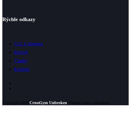
Rýchle odkazy
O.Z. Unbroken
Rozvrh
Články
Kontakt
Copyright 2020
CrossGym Unbroken
. Všetky práva vyhradené.