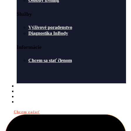
Osobný tréning
Služby
Výživové poradenstvo
Diagnostika InBody
Informácie
Chcem sa stať členom
ROZVRH
O NÁS
BLOG
KONTAKT
Chcem začať