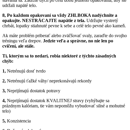
stavania sa. Zadržte dych po celú dobu jedného opakovania, aby ste
udržali napäté telo.
8, Po každom opakovaní sa vždy ZHLBOKA nadýchnite a
opakujte.
NESTRÁCAJTE napätie z tela.
Udržujte vystretý
chrbát, lopatky stiahnuté pevne k sebe a celé telo pevné ako kameň.
Ak máte problém priberať alebo zväčšovať svaly, zaraďte do svojho
tréningu veľa drepov.
Je
dzte veľa a správne, no nie len po
cvičení, ale stále.
Tí, ktorým sa to nedarí, robia niektoré z týchto zásadných
chýb:
1,
Netrénujú dosť tvrdo
2,
Netrénujú ťažké váhy/ neprekonávajú rekordy
3,
Neprijímajú dostatok potravy
4,
Neprijímajú dostatok KVALITNEJ stravy (vyhýbajte sa
prázdnym kalóriam, tie vám nepomôžu vybudovať silné a mohutné
telo)
5,
Konzistencia