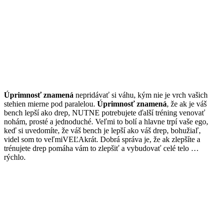
Úprimnosť znamená
nepridávať si váhu, kým nie je vrch vašich
stehien mierne pod paralelou.
Úprimnosť znamená
, že ak je váš
bench lepší ako drep, NUTNE potrebujete ďalší tréning venovať
nohám, prosté a jednoduché. Veľmi to bolí a hlavne trpí vaše ego,
keď si uvedomíte, že váš bench je lepší ako váš drep, bohužiaľ,
videl som to veľmiVEĽAkrát. Dobrá správa je, že ak zlepšíte a
trénujete drep pomáha vám to zlepšiť a vybudovať celé telo …
rýchlo.