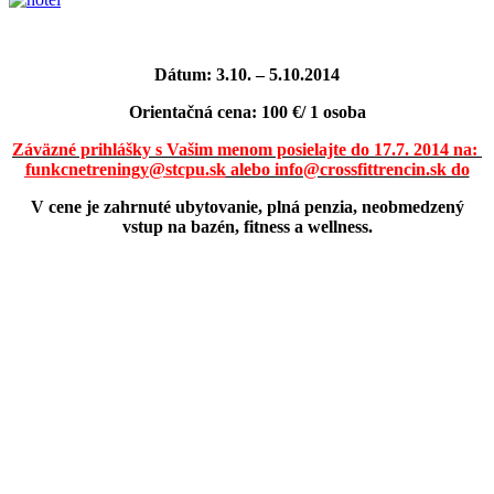
Dátum: 3.10. – 5.10.2014
Orientačná cena: 100 €/ 1 osoba
Záväzné prihlášky s Vašim menom posielajte do 17.7. 2014 na:
funkcnetreningy@stcpu.sk
alebo info@crossfittrencin.sk do
V cene je zahrnuté ubytovanie, plná penzia, neobmedzený
vstup na bazén, fitness a wellness.