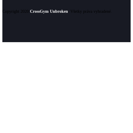
Copyright 2020
CrossGym Unbroken
. Všetky práva vyhradené.