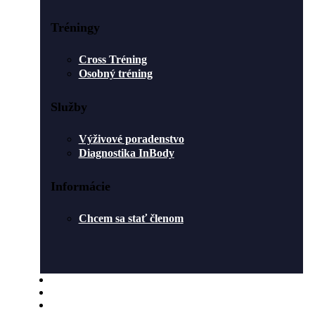
Tréningy
Cross Tréning
Osobný tréning
Služby
Výživové poradenstvo
Diagnostika InBody
Informácie
Chcem sa stať členom
ROZVRH
O NÁS
BLOG