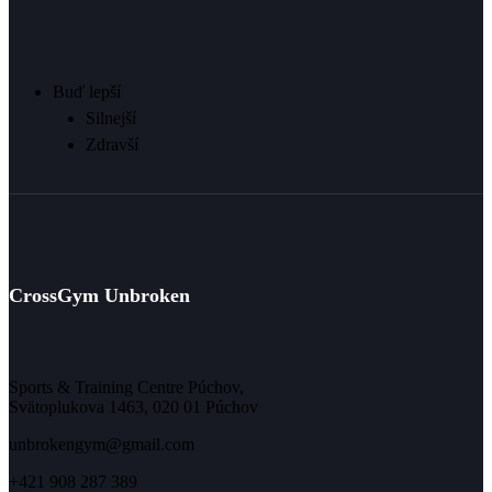
Buď lepší
Silnejší
Zdravší
CrossGym Unbroken
Sports & Training Centre Púchov,
Svätoplukova 1463, 020 01 Púchov
unbrokengym@gmail.com
+421 908 287 389