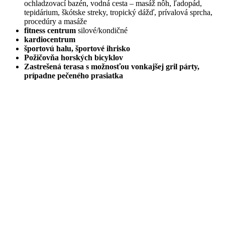
ochladzovací bazén, vodná cesta – masáž nôh, ľadopád,
tepidárium, škótske streky, tropický dážď, prívalová sprcha,
procedúry a masáže
fitness centrum
silové/kondičné
kardiocentrum
športovú halu, športové ihrisko
Požičovňa horských bicyklov
Zastrešená terasa s možnosťou vonkajšej gril párty,
prípadne pečeného prasiatka