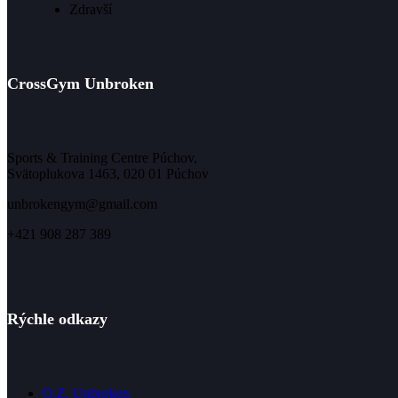
Zdravší
CrossGym Unbroken
Sports & Training Centre Púchov,
Svätoplukova 1463, 020 01 Púchov
unbrokengym@gmail.com
+421 908 287 389
Rýchle odkazy
O.Z. Unbroken