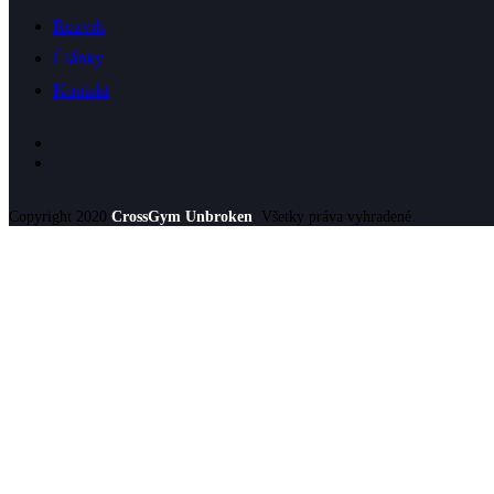
Rozvrh
Články
Kontakt
Copyright 2020
CrossGym Unbroken
. Všetky práva vyhradené.