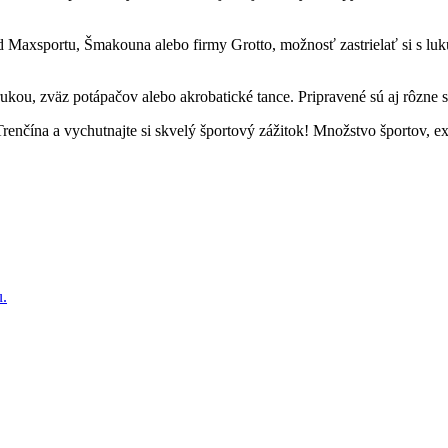
axsportu, Šmakouna alebo firmy Grotto, možnosť zastrielať si s luku
e rukou, zväz potápačov alebo akrobatické tance. Pripravené sú aj rôzne
Trenčína a vychutnajte si skvelý športový zážitok! Množstvo športov, 
u.