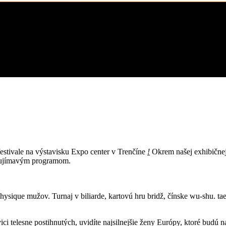
estivale na výstavisku Expo center v Trenčíne
!
Okrem našej exhibičnej
zaujímavým programom.
 physique mužov. Turnaj v biliarde, kartovú hru
bridž, čínske wu-shu. t
avici telesne postihnutých, uvidíte najsilnejšie ženy Európy, ktoré bud