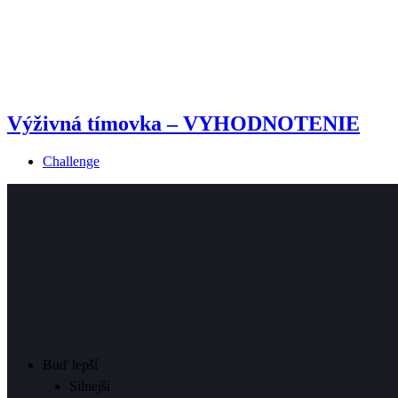
Výživná tímovka – VYHODNOTENIE
Challenge
Buď lepší
Silnejší