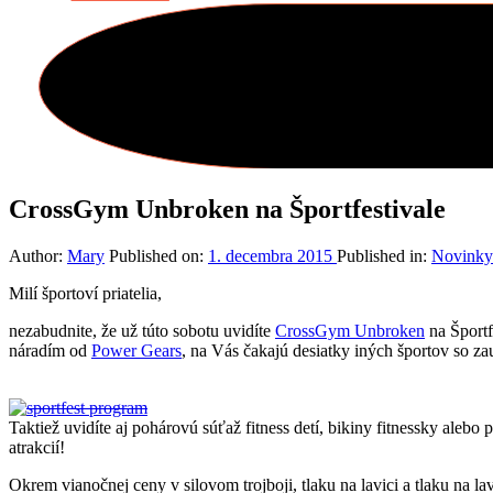
CrossGym Unbroken na Športfestivale
Author:
Mary
Published on:
1. decembra 2015
Published in:
Novinky
Milí športoví priatelia,
nezabudnite, že už túto sobotu uvidíte
CrossGym Unbroken
na Športf
náradím od
Power Gears
, na Vás čakajú desiatky iných športov so 
Taktiež uvidíte aj pohárovú súťaž fitness detí, bikiny fitnessky alebo
atrakcií!
Okrem vianočnej ceny v silovom trojboji, tlaku na lavici a tlaku na l