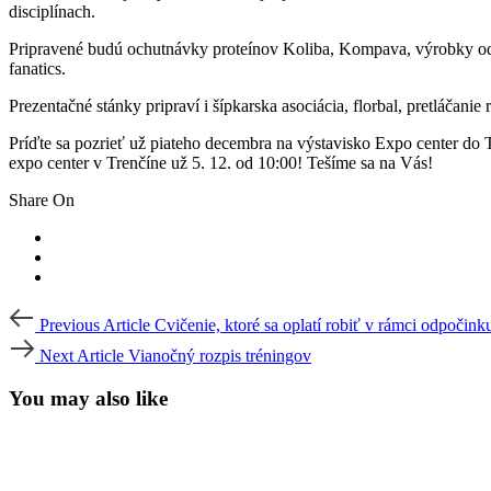
disciplínach.
Pripravené budú ochutnávky proteínov Koliba, Kompava, výrobky od M
fanatics.
Prezentačné stánky pripraví i šípkarska asociácia, florbal, pretláčani
Príďte sa pozrieť už piateho decembra na výstavisko Expo center do 
expo center v Trenčíne už 5. 12. od 10:00! Tešíme sa na Vás!
Share On
Post
Previous
Previous Article
Cvičenie, ktoré sa oplatí robiť v rámci odpočink
Article
navigation
Next
Next Article
Vianočný rozpis tréningov
Article
You may also like